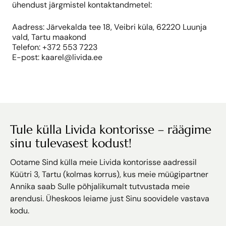
ühendust järgmistel kontaktandmetel:
Aadress: Järvekalda tee 18, Veibri küla, 62220 Luunja
vald, Tartu maakond
Telefon: +372 553 7223
E-post: kaarel@livida.ee
Tule külla Livida kontorisse – räägime
sinu tulevasest kodust!
Ootame Sind külla meie Livida kontorisse aadressil
Küütri 3, Tartu (kolmas korrus), kus meie müügipartner
Annika saab Sulle põhjalikumalt tutvustada meie
arendusi. Üheskoos leiame just Sinu soovidele vastava
kodu.