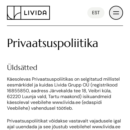
EST
Privaatsuspoliitika
Arendused
Üldsätted
Käesolevas Privaatsuspoliitikas on selgitatud millistel
Meist
eesmärkidel ja kuidas Livida Grupp OÜ (registrikood
16855850, aadress Järvekalda tee 18, Veibri küla,
62220 Luunja vald, Tartu maakond) isikuandmeid
Uudised
käesoleval veebilehe www.livida.ee (edaspidi
Veebilehe) vahendusel töötleb.
Privaatsuspoliitikat võidakse vastavalt vajadusele igal
Kontakt
ajal uuendada ja see jõustub veebilehel www.livida.ee