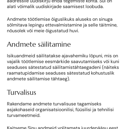
aadressile uudiskirju enda tegemiste kohta. Sul on
alati võimalik uudiskirjade saamisest loobuda.
Andmete töötlemise õiguslikuks aluseks on sinuga
sõlmitava lepingu ettevalmistamine ja selle täitmine,
nõusolek või meie õigustatud huvi.
Andmete säilitamine
Isikuandmeid säilitatakse ajavahemiku lõpuni, mis on
vajalik töötlemise eesmärkide saavutamiseks või kuni
seaduses sätestatud säilitamistähtaegadeni (näiteks
raamatupidamise seaduses sätestatud kohustuslik
andmete säilitamise tähtaeg).
Turvalisus
Rakendame andmete turvalisuse tagamiseks
asjakohaseid organisatsioonilisi, füüsilisi ja tehnilisi
turvameetmeid.
Kaitseme Sinu andmeid volitamata juurdepääsu eest