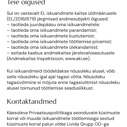
Teie õigused
Sul on vastavalt EL iskuandmete kaitse üldmäärusele
(EL/2016/679) järgmised andmesubjekti õigused:
– taotleda juurdepääsu oma isikuandmetele;
– taotleda oma isikuandmete parandamist;
– taotleda oma isikuandmete kustutamist;
– taotleda oma isikuandmete töötlemise piiramist;
– taotleda oma isikuandmete ülekandamist;
– esitada kaebus andmekaitse järelevalveasutusele
(Andmekaitse Inspektsioon, www.aki.ee).
Kui isikuandmeid töödeldakse nõusoleku alusel, võib
selle nõusoleku igal ajal tagasi võtta. Nõusoleku
tagasivõtmine ei mõjuta enne tagasivõtmist nõusoleku
alusel toimunud töötlemise seaduslikkust.
Kontaktandmed
Käesoleva Privaatsuspoliitikaga seonduvate küsimuste
korral või muude isikuandmete töötlemisega seotud
küsimuste korral palun võtke Livida Grupp OÜ-ga