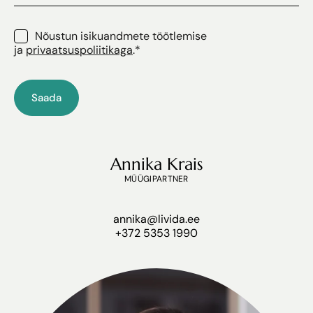
Consent
*
Nõustun isikuandmete töötlemise
ja
privaatsuspoliitikaga
.
*
Annika Krais
MÜÜGIPARTNER
annika@livida.ee
+372 5353 1990