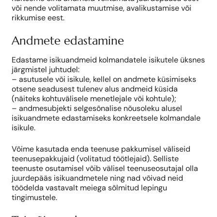
või nende volitamata muutmise, avalikustamise või
rikkumise eest.
Andmete edastamine
Edastame isikuandmeid kolmandatele isikutele üksnes
järgmistel juhtudel:
– asutusele või isikule, kellel on andmete küsimiseks
otsene seadusest tulenev alus andmeid küsida
(näiteks kohtuvälisele menetlejale või kohtule);
– andmesubjekti selgesõnalise nõusoleku alusel
isikuandmete edastamiseks konkreetsele kolmandale
isikule.
Võime kasutada enda teenuse pakkumisel väliseid
teenusepakkujaid (volitatud töötlejaid). Selliste
teenuste osutamisel võib välisel teenuseosutajal olla
juurdepääs isikuandmetele ning nad võivad neid
töödelda vastavalt meiega sõlmitud lepingu
tingimustele.